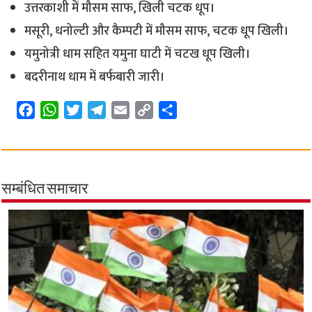
उत्तरकाशी में मौसम साफ, खिली चटक धूप।
मसूरी, धनोल्टी और कैम्पटी में मौसम साफ, चटक धूप खिली।
यमुनोत्री धाम सहित यमुना घाटी में चटख धूप खिली।
बदरीनाथ धाम में बर्फबारी जारी।
F
W
T
T
E
C
S
a
h
w
e
m
o
h
c
a
i
l
a
p
a
e
t
t
e
i
y
r
b
s
t
g
l
L
e
सम्बंधित समाचार
o
A
e
r
i
o
p
r
a
n
k
p
m
k