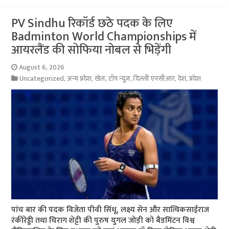
PV Sindhu रिकॉर्ड छठे पदक के लिए
Badminton World Championships में
आयरलैंड की सोफिया नोबल से भिड़ेंगी
August 6, 2026
Uncategorized
,
अन्य प्रदेश
,
खेल
,
टॉप न्यूज़
,
दिल्ली एनसीआर
,
देश
,
प्रदेश
पांच बार की पदक विजेता पीवी सिंधू, लक्ष्य सेन और सात्विकसाईराज
रंकीरेड्डी तथा चिराग शेट्टी की पुरुष युगल जोड़ी को बैडमिंटन विश्व