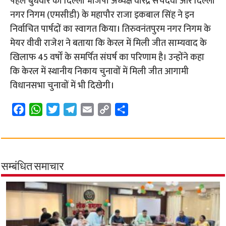
पहले बुधवार को दिल्ली भाजपा अध्यक्ष वीरेंद्र सचदेवा और दिल्ली
नगर निगम (एमसीडी) के महापौर राजा इकबाल सिंह ने इन
निर्वाचित पार्षदों का स्वागत किया। तिरुवनंतपुरम नगर निगम के
मेयर वीवी राजेश ने बताया कि केरल में मिली जीत साम्यवाद के
खिलाफ 45 वर्षों के समर्पित संघर्ष का परिणाम है। उन्होंने कहा
कि केरल में स्थानीय निकाय चुनावों में मिली जीत आगामी
विधानसभा चुनावों में भी दिखेगी।
F
W
T
T
E
C
S
a
h
w
e
m
o
h
c
a
i
l
a
p
a
e
t
t
e
i
y
r
b
s
t
g
l
L
e
सम्बंधित समाचार
o
A
e
r
i
o
p
r
a
n
k
p
m
k