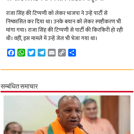
राजा सिंह की टिप्पणी को लेकर भाजपा ने उन्हें पार्टी से
निष्कासित कर दिया था। उनके बयान को लेकर स्पष्टीकरण भी
मांगा गया। राजा सिंह की टिप्पणी से पार्टी की किरकिरी हो रही
थी। वहीं, इस मामले में उन्हें जेल भी भेजा गया था।
F
W
T
T
E
C
S
a
h
w
e
m
o
h
c
a
i
l
a
p
a
e
t
t
e
i
y
r
b
s
t
g
l
L
e
सम्बंधित समाचार
o
A
e
r
i
o
p
r
a
n
k
p
m
k