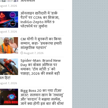
जायसवाल
ugust 7, 2026
ऑनलाइन खरीदारी में ‘डार्क
पैटर्न’ पर CCPA का शिकंजा,
IndiGo-Zepto समेत 9
प्लेटफॉर्म पर जुर्माना
ugust 7, 2026
CM योगी ने बुनकरों का किया
सम्मान, कहा- ‘हथकरघा हमारी
सांस्कृतिक पहचान’
August 7, 2026
Spider-Man: Brand New
Day का बॉक्स ऑफिस पर
धमाका: ‘टॉय स्टोरी 5’ को
पछाड़ा, 2026 की सबसे बड़ी
बल हिट!
ugust 7, 2026
Bigg Boss 20 का नया टीज़र
आउट: सलमान खान के ‘तथास्तु’
और ‘वरदान’ ने बढ़ाया सस्पेंस,
जानें क्या होगी इस बार की थीम!