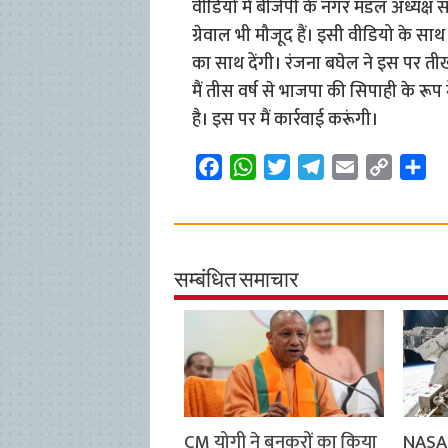
वीडियो में बीजेपी के नगर मंडल अध्यक्ष 
ग्रेवाल भी मौजूद हैं। इसी वीडियो के सा
का साथ देंगी। रंजना बघेल ने इस पर तीखी
मैं तीस वर्ष से भाजपा की सिपाही के रूप म
है। इस पर मैं कार्रवाई करूंगी।
F
W
T
T
E
C
S
a
h
w
e
m
o
h
c
a
i
l
a
p
a
e
t
t
e
i
y
r
b
s
t
g
l
L
e
सम्बंधित समाचार
o
A
e
r
i
o
p
r
a
n
k
p
m
k
CM योगी ने बुनकरों का किया
NASA 