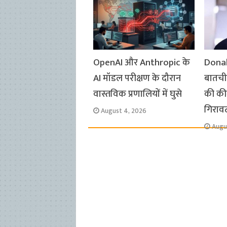
o
p
r
a
n
k
p
m
k
OpenAI और Anthropic के
Donal
AI मॉडल परीक्षण के दौरान
बातचीत
वास्तविक प्रणालियों में घुसे
की कीम
गिराव
August 4, 2026
Augu