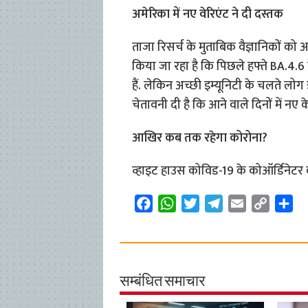
अमेरिका में नए वेरिएंट ने दी दस्तक
ताजा रिसर्च के मुताबिक वैज्ञानिकों को अम
किया जा रहा है कि पिछले हफ्ते BA.4.6
हैं. लेकिन अच्छी इम्यूनिटी के चलते लोग इस
चेतावनी दी है कि आने वाले दिनों में नए क
आखिर कब तक रहेगा कोरोना?
व्हाइट हाउस कोविड-19 के कोऑर्डिनेटर
F
W
T
T
E
C
S
a
h
w
e
m
o
h
c
a
i
l
a
p
a
e
t
t
e
i
y
r
b
s
t
g
l
L
e
सम्बंधित समाचार
o
A
e
r
i