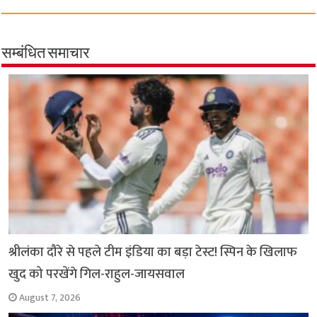
c
a
i
l
a
p
a
e
t
t
e
i
y
r
b
s
t
g
l
L
e
सम्बंधित समाचार
o
A
e
r
i
o
p
r
a
n
k
p
m
k
श्रीलंका दौरे से पहले टीम इंडिया का बड़ा टेस्ट! स्पिन के खिलाफ
खुद को परखेंगे गिल-राहुल-जायसवाल
August 7, 2026