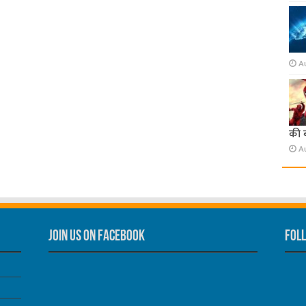
A
की 
A
Join us on Facebook
Foll