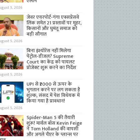
ऐलान
ugust 5, 2026
जेवर एयरपोर्ट-गंगा एक्सप्रेसवे
लिंक समेत 21 प्रस्तावों पर मुहर,
किसानों और घुमंतू समाज को
बड़ी सौगात
ugust 5, 2026
बिना इंश्योरेंस नहीं मिलेगा
पेट्रोल-डीजल? Supreme
Court का केंद्र को पायलट
प्रोजेक्ट शुरू करने का निर्देश
ugust 5, 2026
UPI से ₹2000 से ऊपर के
भुगतान करने पर लग सकता है
शुल्क, संसद में पेश विधेयक में
किया गया है प्रावधान!
ugust 5, 2026
Spider-Man 5 की तैयारी
शुरू! मार्वल बॉस Kevin Feige
ने Tom Holland की वापसी
और अगले चैप्टर के प्लान्स पर