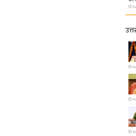
की 
A
उत्त
A
A
A