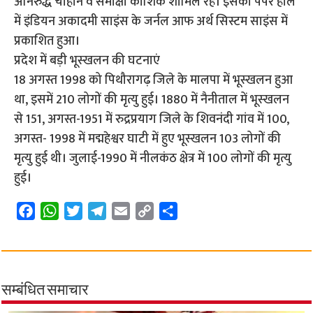
अनिरुद्ध चौहान व समीक्षा कौशिक शामिल रहे। इसका पेपर हाल
में इंडियन अकादमी साइंस के जर्नल आफ अर्थ सिस्टम साइंस में
प्रकाशित हुआ।
प्रदेश में बड़ी भूस्खलन की घटनाएं
18 अगस्त 1998 को पिथौरागढ़ जिले के मालपा में भूस्खलन हुआ
था, इसमें 210 लोगों की मृत्यु हुई। 1880 में नैनीताल में भूस्खलन
से 151, अगस्त-1951 में रुद्रप्रयाग जिले के शिवनंदी गांव में 100,
अगस्त- 1998 में मद्महेश्वर घाटी में हुए भूस्खलन 103 लोगों की
मृत्यु हुई थी। जुलाई-1990 में नीलकंठ क्षेत्र में 100 लोगों की मृत्यु
हुई।
F
W
T
T
E
C
S
a
h
w
e
m
o
h
c
a
i
l
a
p
a
e
t
t
e
i
y
r
b
s
t
g
l
L
e
सम्बंधित समाचार
o
A
e
r
i