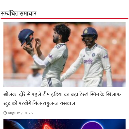
e
t
t
e
i
y
r
b
s
t
g
l
L
e
सम्बंधित समाचार
o
A
e
r
i
o
p
r
a
n
k
p
m
k
श्रीलंका दौरे से पहले टीम इंडिया का बड़ा टेस्ट! स्पिन के खिलाफ
खुद को परखेंगे गिल-राहुल-जायसवाल
August 7, 2026