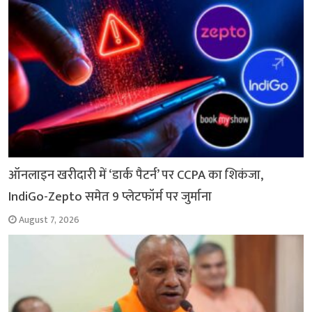
o
p
r
a
n
k
p
m
k
ऑनलाइन खरीदारी में ‘डार्क पैटर्न’ पर CCPA का शिकंजा,
IndiGo-Zepto समेत 9 प्लेटफॉर्म पर जुर्माना
August 7, 2026