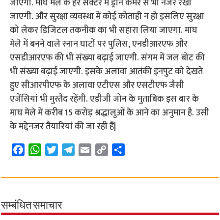
जाएगी. माघ मेले के हर सेक्टर में ड्रोन कैमरे से भी नजर रखी
जाएगी. और सुरक्षा व्यवस्था में कोई कोताही न हो इसलिए सुरक्षा
को लेकर डिजिटल तकनीक का भी सहारा लिया जाएगा. माघ
मेले में बनने वाले स्नान घाटों पर पुलिस, एनडीआरएफ और
एसडीआरएफ की भी संख्या बढ़ाई जाएगी. संगम में जल बोट की
भी संख्या बढ़ाई जाएगी. इसके अलावा आतंकी इनपुट को देखते
हुए सीआरपीएफ के अलावा एटीएस और एसटीएफ जैसी
एजेंसियां भी मुस्तैद रहेंगी. एडीजी जोन के मुताबिक इस बार के
माघ मेले में करीब 15 करोड़ श्रद्धालुओं के आने का अनुमान है. उसी
के मद्देनजर तैयारियां की जा रही हैं|
F
W
T
T
E
C
S
a
h
w
e
m
o
h
c
a
i
l
a
p
a
e
t
t
e
i
y
r
b
s
t
g
l
L
e
सम्बंधित समाचार
o
A
e
r
i