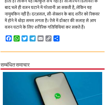
होता है। लेकिन यह बिल्कुल सच नहीं है। सीजेरियन डिलीवरी के
बाद भले ही वजन घटाने में परेशानी आ सकती है, लेकिन यह
नामुमकिन नहीं है। दरअसल, सी-सेक्शन के बाद शरीर को रिकवर
में होने में थोड़ा समय लगता है। ऐसे में डॉक्टर की सलाह से आप
वजन घटाने के लिए शरीरिक गतिविधियां कर सकते हैं।
F
W
T
T
E
C
S
a
h
w
e
m
o
h
c
a
i
l
a
p
a
e
t
t
e
i
y
r
b
s
t
g
l
L
e
सम्बंधित समाचार
o
A
e
r
i
o
p
r
a
n
k
p
m
k