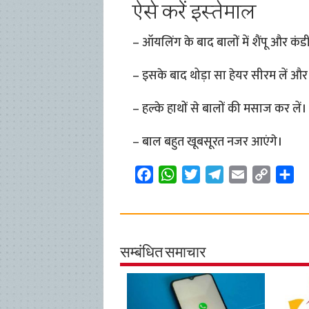
ऐसे करें इस्तेमाल
– ऑयलिंग के बाद बालों में शैंपू और कंडीश
– इसके बाद थोड़ा सा हेयर सीरम लें और
– हल्के हाथों से बालों की मसाज कर लें।
– बाल बहुत खूबसूरत नजर आएंगे।
F
W
T
T
E
C
S
a
h
w
e
m
o
h
c
a
i
l
a
p
a
e
t
t
e
i
y
r
b
s
t
g
l
L
e
सम्बंधित समाचार
o
A
e
r
i
o
p
r
a
n
k
p
m
k