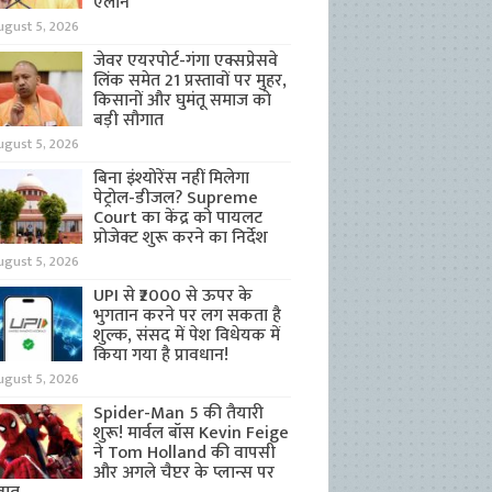
ऐलान
ugust 5, 2026
जेवर एयरपोर्ट-गंगा एक्सप्रेसवे
लिंक समेत 21 प्रस्तावों पर मुहर,
किसानों और घुमंतू समाज को
बड़ी सौगात
ugust 5, 2026
बिना इंश्योरेंस नहीं मिलेगा
पेट्रोल-डीजल? Supreme
Court का केंद्र को पायलट
प्रोजेक्ट शुरू करने का निर्देश
ugust 5, 2026
UPI से ₹2000 से ऊपर के
भुगतान करने पर लग सकता है
शुल्क, संसद में पेश विधेयक में
किया गया है प्रावधान!
ugust 5, 2026
Spider-Man 5 की तैयारी
शुरू! मार्वल बॉस Kevin Feige
ने Tom Holland की वापसी
और अगले चैप्टर के प्लान्स पर