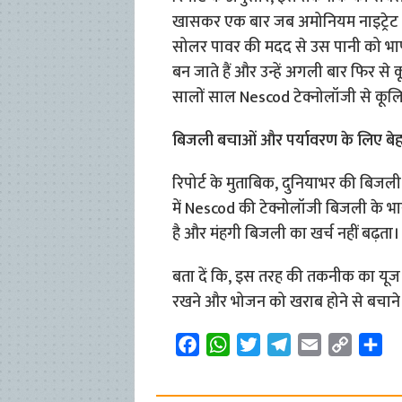
खासकर एक बार जब अमोनियम नाइट्रेट पान
सोलर पावर की मदद से उस पानी को भाप 
बन जाते हैं और उन्हें अगली बार फिर से
सालों साल Nescod टेक्नोलॉजी से कूलि
बिजली बचाओं और पर्यावरण के लिए बेह
रिपोर्ट के मुताबिक, दुनियाभर की बिजली
में Nescod की टेक्नोलॉजी बिजली के भा
है और मंहगी बिजली का खर्च नहीं बढ़ता।
बता दें कि, इस तरह की तकनीक का यूज 
रखने और भोजन को खराब होने से बचाने 
F
W
T
T
E
C
S
a
h
w
e
m
o
h
c
a
i
l
a
p
a