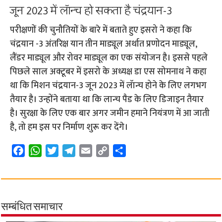
जून 2023 में लॅान्च हो सकता है चंद्रयान-3
परीक्षणों की चुनौतियों के बारे में बताते हुए इसरो ने कहा कि
चंद्रयान -3 अंतरिक्ष यान तीन माड्यूल अर्थात प्रणोदन माड्यूल,
लैंडर माड्यूल और रोवर माड्यूल का एक संयोजन है। इससे पहले
पिछले साल अक्टूबर में इसरो के अध्यक्ष डा एस सोमनाथ ने कहा
था कि मिशन चंद्रयान-3 जून 2023 में लॅान्च होने के लिए लगभग
तैयार है। उन्होंने बताया था कि लान्च पैड के लिए डिजाइन तैयार
है। सुरक्षा के लिए एक बार अगर जमीन हमाने नियंत्रण में आ जाती
है, तो हम इस पर निर्माण शुरू कर देंगे।
F
W
T
T
E
C
S
a
h
w
e
m
o
h
c
a
i
l
a
p
a
e
t
t
e
i
y
r
b
s
t
g
l
L
e
सम्बंधित समाचार
o
A
e
r
i