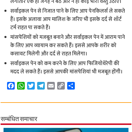
लगातार एक ही जगह न बैठें और न ही कोई भारी वस्तु उठाएं।
सर्वाइकल पेन से निजात पाने के लिए आप पेनकिलर्स ले सकते
हैं। इसके अलावा आप मालिश के जरिए भी इसके दर्द से शॉर्ट
टर्म राहत पा सकते हैं।
मांसपेशियों को मजबूत बनाने और सर्वाइकल पेन में आराम पाने
के लिए आप व्यायाम कर सकते हैं। इससे आपके शरीर को
कसावट मिलेगी और दर्द से राहत मिलेगा।
सर्वाइकल पेन को कम करने के लिए आप फिजियोथेरेपी की
मदद ले सकते हैं। इससे आपकी मांसपेशियां भी मजबूत होंगी।
F
W
T
T
E
C
S
a
h
w
e
m
o
h
c
a
i
l
a
p
a
e
t
t
e
i
y
r
b
s
t
g
l
L
e
सम्बंधित समाचार
o
A
e
r
i
o
p
r
a
n