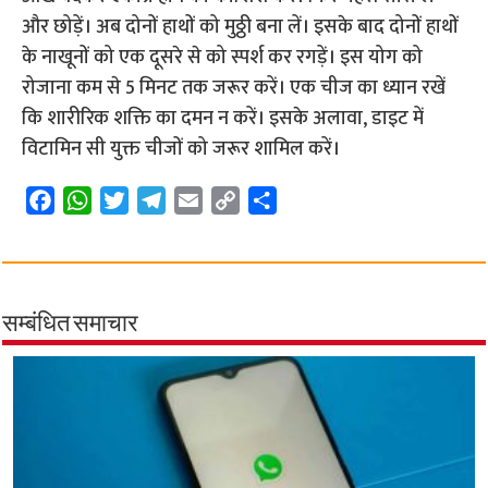
और छोड़ें। अब दोनों हाथों को मुठ्ठी बना लें। इसके बाद दोनों हाथों
के नाखूनों को एक दूसरे से को स्पर्श कर रगड़ें। इस योग को
रोजाना कम से 5 मिनट तक जरूर करें। एक चीज का ध्यान रखें
कि शारीरिक शक्ति का दमन न करें। इसके अलावा, डाइट में
विटामिन सी युक्त चीजों को जरूर शामिल करें।
F
W
T
T
E
C
S
a
h
w
e
m
o
h
c
a
i
l
a
p
a
e
t
t
e
i
y
r
b
s
t
g
l
L
e
सम्बंधित समाचार
o
A
e
r
i
o
p
r
a
n
k
p
m
k