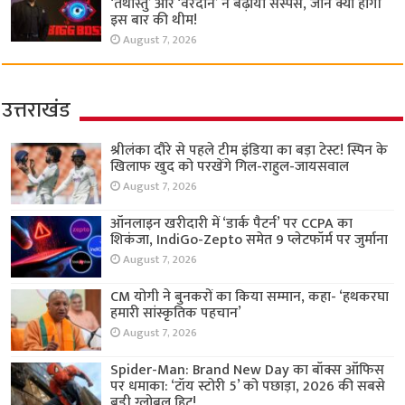
‘तथास्तु’ और ‘वरदान’ ने बढ़ाया सस्पेंस, जानें क्या होगी
इस बार की थीम!
August 7, 2026
उत्तराखंड
श्रीलंका दौरे से पहले टीम इंडिया का बड़ा टेस्ट! स्पिन के
खिलाफ खुद को परखेंगे गिल-राहुल-जायसवाल
August 7, 2026
ऑनलाइन खरीदारी में ‘डार्क पैटर्न’ पर CCPA का
शिकंजा, IndiGo-Zepto समेत 9 प्लेटफॉर्म पर जुर्माना
August 7, 2026
CM योगी ने बुनकरों का किया सम्मान, कहा- ‘हथकरघा
हमारी सांस्कृतिक पहचान’
August 7, 2026
Spider-Man: Brand New Day का बॉक्स ऑफिस
पर धमाका: ‘टॉय स्टोरी 5’ को पछाड़ा, 2026 की सबसे
बड़ी ग्लोबल हिट!