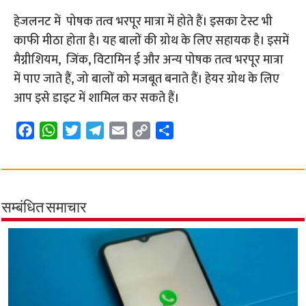
हेजलनट में पोषक तत्व भरपूर मात्रा में होते हैं। इसका टेस्ट भी
काफी मीठा होता है। यह बालों की ग्रोथ के लिए सहायक है। इसमें
मैग्नीशियम, जिंक, विटामिन ई और अन्य पोषक तत्व भरपूर मात्रा
में पाए जाते हैं, जो बालों को मजबूत बनाते हैं। हेयर ग्रोथ के लिए
आप इसे डाइट में शामिल कर सकते हैं।
F
W
T
T
E
C
S
a
h
w
e
m
o
h
c
a
i
l
a
p
a
e
t
t
e
i
y
r
b
s
t
g
l
L
e
सम्बंधित समाचार
o
A
e
r
i
o
p
r
a
n
k
p
m
k