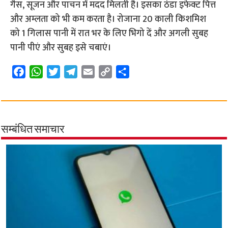
गैस, सूजन और पाचन में मदद मिलती है। इसका ठंडा इफेक्ट पित्त
और अम्लता को भी कम करता है। रोजाना 20 काली किशमिश
को 1 गिलास पानी में रात भर के लिए भिगो दें और अगली सुबह
पानी पीएं और सुबह इसे चबाएं।
F
W
T
T
E
C
S
a
h
w
e
m
o
h
c
a
i
l
a
p
a
e
t
t
e
i
y
r
b
s
t
g
l
L
e
सम्बंधित समाचार
o
A
e
r
i
o
p
r
a
n
k
p
m
k