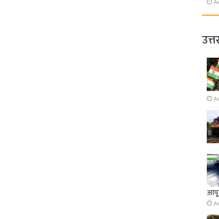
A
उत्त
A
आपूर
A