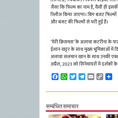
लिमिटेड, मैचबॉक्स पिक्चर्स प्राइवेट लिम
जैसा कि फिल्म का नाम है, वैसी ही इस
रिलीज किया जाएगा। बिग बजट फिल्मों 
और बजट की फिल्मों से भरी हुई है।
‘मेरी क्रिसमस’ के अलावा कटरीना के पास ह
ईशान खट्टर के साथ मुख्य भूमिकाओं में
अलावा सलमान खान के साथ उनकी एक्शन 
अप्रैल, 2023 को सिनेमाघरों में दर्शकों क
F
W
T
T
E
C
S
a
h
w
e
m
o
h
c
a
i
l
a
p
a
e
t
t
e
i
y
r
b
s
t
g
l
L
e
सम्बंधित समाचार
o
A
e
r
i
o
p
r
a
n