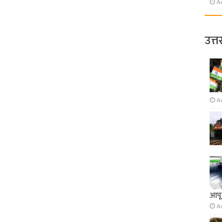
A
उत्त
A
आपूर
A