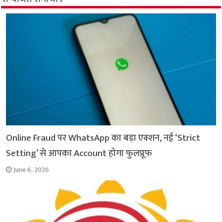
o
A
e
r
i
o
p
r
a
n
k
p
m
k
Online Fraud पर WhatsApp का बड़ा एक्शन, नई ‘Strict
Setting’ से आपका Account होगा फुलप्रूफ
June 6, 2026