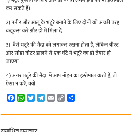
1) भटूरे फुलाने के लिए आप डो बनाते समय इनो का भी इस्तेमाल
कर सकते हैं।
2) पनीर और आलू के भटूरे बनाने के लिए दोनों को अच्छी तरह
कद्दूकस करें और डो में मिला दें।
3) वैसे भटूरे की मैदा को लगाकर रखना होता है, लेकिन यीस्ट
और सोडा वॉटर डालने से एक घंटे में भटूरे का डो तैयार हो
जाएगा।
4) अगर भटूरे की मैदा में आप मॉइन का इस्तेमाल करते हैं, तो
ऐसा न करें, क्यों
F
W
T
T
E
C
S
a
h
w
e
m
o
h
c
a
i
l
a
p
a
e
t
t
e
i
y
r
b
s
t
g
l
L
e
सम्बंधित समाचार