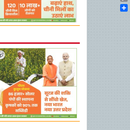
Cop
Link
Shar