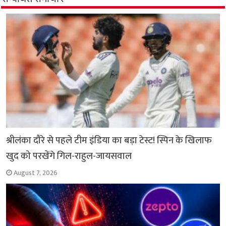
o
A
e
r
i
o
p
r
a
n
k
p
m
k
श्रीलंका दौरे से पहले टीम इंडिया का बड़ा टेस्ट! स्पिन के खिलाफ
खुद को परखेंगे गिल-राहुल-जायसवाल
August 7, 2026