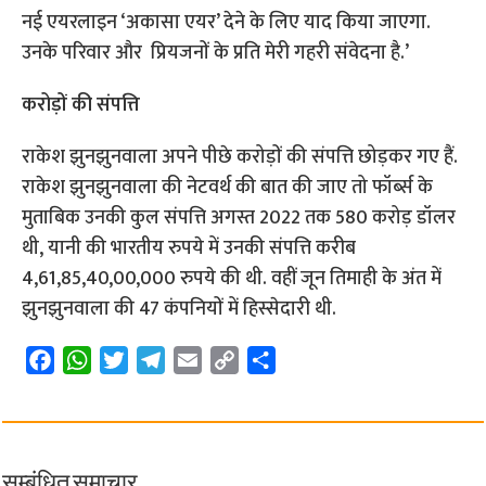
नई एयरलाइन ‘अकासा एयर’ देने के लिए याद किया जाएगा.
उनके परिवार और प्रियजनों के प्रति मेरी गहरी संवेदना है.’
करोड़ों की संपत्ति
राकेश झुनझुनवाला अपने पीछे करोड़ों की संपत्ति छोड़कर गए हैं.
राकेश झुनझुनवाला की नेटवर्थ की बात की जाए तो फॉर्ब्स के
मुताबिक उनकी कुल संपत्ति अगस्त 2022 तक 580 करोड़ डॉलर
थी, यानी की भारतीय रुपये में उनकी संपत्ति करीब
4,61,85,40,00,000 रुपये की थी. वहीं जून तिमाही के अंत में
झुनझुनवाला की 47 कंपनियों में हिस्सेदारी थी.
F
W
T
T
E
C
S
a
h
w
e
m
o
h
c
a
i
l
a
p
a
e
t
t
e
i
y
r
b
s
t
g
l
L
e
सम्बंधित समाचार