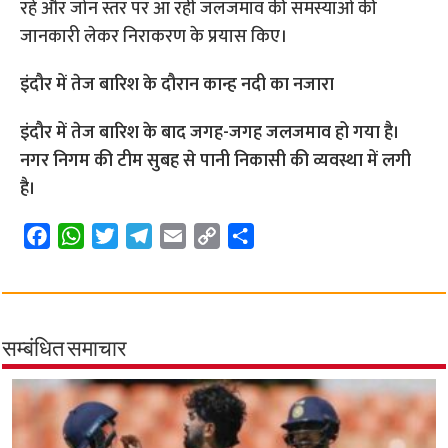
रहे और जोन स्तर पर आ रही जलजमाव की समस्याओं की
जानकारी लेकर निराकरण के प्रयास किए।
इंदौर में तेज बारिश के दौरान कान्ह नदी का नजारा
इंदौर में तेज बारिश के बाद जगह-जगह जलजमाव हो गया है।
नगर निगम की टीम सुबह से पानी निकासी की व्यवस्था में लगी
है।
F
W
T
T
E
C
S
a
h
w
e
m
o
h
c
a
i
l
a
p
a
e
t
t
e
i
y
r
b
s
t
g
l
L
e
सम्बंधित समाचार
o
A
e
r
i
o
p
r
a
n
k
p
m
k