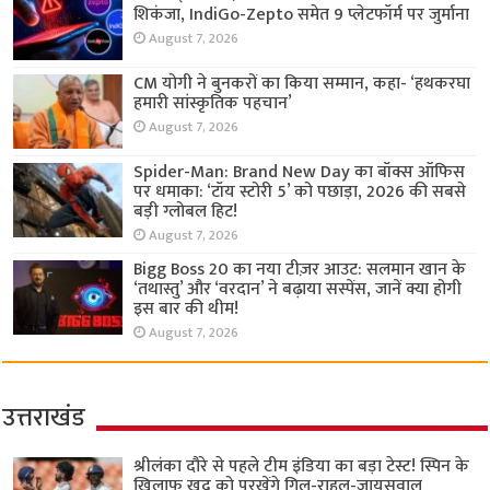
शिकंजा, IndiGo-Zepto समेत 9 प्लेटफॉर्म पर जुर्माना
August 7, 2026
CM योगी ने बुनकरों का किया सम्मान, कहा- ‘हथकरघा
हमारी सांस्कृतिक पहचान’
August 7, 2026
Spider-Man: Brand New Day का बॉक्स ऑफिस
पर धमाका: ‘टॉय स्टोरी 5’ को पछाड़ा, 2026 की सबसे
बड़ी ग्लोबल हिट!
August 7, 2026
Bigg Boss 20 का नया टीज़र आउट: सलमान खान के
‘तथास्तु’ और ‘वरदान’ ने बढ़ाया सस्पेंस, जानें क्या होगी
इस बार की थीम!
August 7, 2026
उत्तराखंड
श्रीलंका दौरे से पहले टीम इंडिया का बड़ा टेस्ट! स्पिन के
खिलाफ खुद को परखेंगे गिल-राहुल-जायसवाल