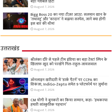
बड़ी ग्लोबल हिट!
August 7, 2026
Bigg Boss 20 का नया टीज़र आउट: सलमान खान के
‘तथास्तु’ और ‘वरदान’ ने बढ़ाया सस्पेंस, जानें क्या होगी
इस बार की थीम!
August 7, 2026
उत्तराखंड
श्रीलंका दौरे से पहले टीम इंडिया का बड़ा टेस्ट! स्पिन के
खिलाफ खुद को परखेंगे गिल-राहुल-जायसवाल
August 7, 2026
ऑनलाइन खरीदारी में ‘डार्क पैटर्न’ पर CCPA का
शिकंजा, IndiGo-Zepto समेत 9 प्लेटफॉर्म पर जुर्माना
August 7, 2026
CM योगी ने बुनकरों का किया सम्मान, कहा- ‘हथकरघा
हमारी सांस्कृतिक पहचान’
August 7, 2026