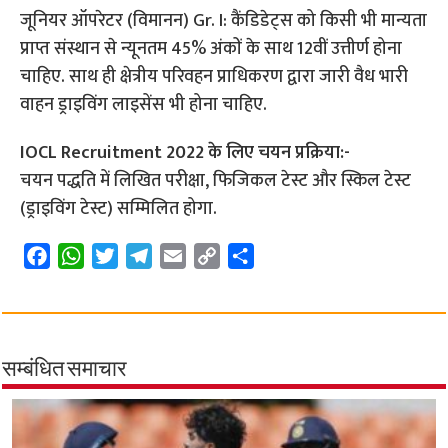
जूनियर ऑपरेटर (विमानन) Gr. I: कैंडिडेट्स को किसी भी मान्यता
प्राप्त संस्थान से न्यूनतम 45% अंकों के साथ 12वीं उत्तीर्ण होना
चाहिए. साथ ही क्षेत्रीय परिवहन प्राधिकरण द्वारा जारी वैध भारी
वाहन ड्राइविंग लाइसेंस भी होना चाहिए.
IOCL Recruitment 2022 के लिए चयन प्रक्रिया:-
चयन पद्धति में लिखित परीक्षा, फिजिकल टेस्ट और स्किल टेस्ट
(ड्राइविंग टेस्ट) सम्मिलित होगा.
F
W
T
T
E
C
S
a
h
w
e
m
o
h
c
a
i
l
a
p
a
e
t
t
e
i
y
r
b
s
t
g
l
L
e
सम्बंधित समाचार
o
A
e
r
i
o
p
r
a
n
k
p
m
k