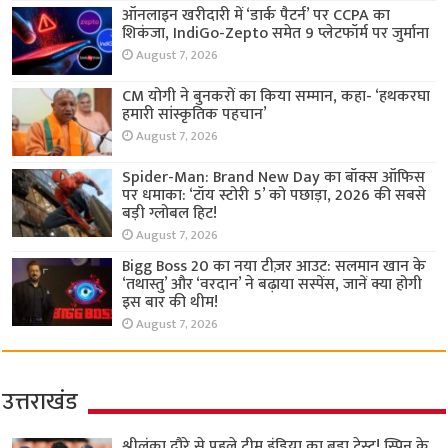
ऑनलाइन खरीदारी में ‘डार्क पैटर्न’ पर CCPA का
शिकंजा, IndiGo-Zepto समेत 9 प्लेटफॉर्म पर जुर्माना
August 7, 2026
CM योगी ने बुनकरों का किया सम्मान, कहा- ‘हथकरघा
हमारी सांस्कृतिक पहचान’
August 7, 2026
Spider-Man: Brand New Day का बॉक्स ऑफिस
पर धमाका: ‘टॉय स्टोरी 5’ को पछाड़ा, 2026 की सबसे
बड़ी ग्लोबल हिट!
August 7, 2026
Bigg Boss 20 का नया टीज़र आउट: सलमान खान के
‘तथास्तु’ और ‘वरदान’ ने बढ़ाया सस्पेंस, जानें क्या होगी
इस बार की थीम!
August 7, 2026
उत्तराखंड
श्रीलंका दौरे से पहले टीम इंडिया का बड़ा टेस्ट! स्पिन के