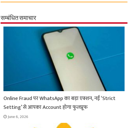
c
a
i
l
a
p
a
e
t
t
e
i
y
r
b
s
t
g
l
L
e
सम्बंधित समाचार
o
A
e
r
i
o
p
r
a
n
k
p
m
k
Online Fraud पर WhatsApp का बड़ा एक्शन, नई ‘Strict
Setting’ से आपका Account होगा फुलप्रूफ
June 6, 2026