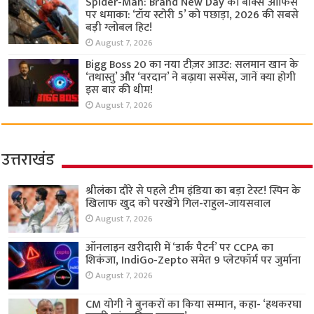
Spider-Man: Brand New Day का बॉक्स ऑफिस
पर धमाका: ‘टॉय स्टोरी 5’ को पछाड़ा, 2026 की सबसे
बड़ी ग्लोबल हिट!
August 7, 2026
Bigg Boss 20 का नया टीज़र आउट: सलमान खान के
‘तथास्तु’ और ‘वरदान’ ने बढ़ाया सस्पेंस, जानें क्या होगी
इस बार की थीम!
August 7, 2026
उत्तराखंड
श्रीलंका दौरे से पहले टीम इंडिया का बड़ा टेस्ट! स्पिन के
खिलाफ खुद को परखेंगे गिल-राहुल-जायसवाल
August 7, 2026
ऑनलाइन खरीदारी में ‘डार्क पैटर्न’ पर CCPA का
शिकंजा, IndiGo-Zepto समेत 9 प्लेटफॉर्म पर जुर्माना
August 7, 2026
CM योगी ने बुनकरों का किया सम्मान, कहा- ‘हथकरघा