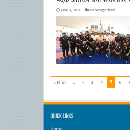
पदक जीतकर बना ओवरऑल चै
June 9, 2026
Uncategorized
5
« First
...
«
3
4
6
Quick Links
Home