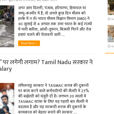
श
,
टॉप न्यूज़
,
दिल्ली एनसीआर
,
देश
,
प्रदेश
,
मोसम
अगर आप दिल्ली, पंजाब, हरियाणा, हिमाचल या
जम्मू-कश्मीर में हैं, तो अगले कुछ दिन मौसम को
हल्के में न लें। भारत मौसम विज्ञान विभाग (IMD) ने
A
30 जुलाई से 4 अगस्त तक उत्तर भारत के कई राज्यों
में भारी बारिश, आंधी-तूफान, बिजली गिरने और तेज
हवाएं चलने की चेतावनी जारी …
Read More »
A
ली’ पर लगेगी लगाम? Tamil Nadu सरकार ने
alary
तमिलनाडु सरकार ने TASMAC शराब की दुकानों
पर काम करने वाले कर्मचारियों की सैलरी में 25%
की बढ़ोतरी को मंज़ूरी दी है। लगभग 20 सालों में
TASMAC स्टाफ़ के लिए यह पहली बार सैलरी में
बदलाव है और यह सरकारी शराब की दुकानों के
कामकाज को बेहतर बनाने की सरकार …