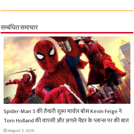
a
h
w
e
m
o
h
c
a
i
l
a
p
a
e
t
t
e
i
y
r
b
s
t
g
l
L
e
सम्बंधित समाचार
o
A
e
r
i
o
p
r
a
n
k
p
m
k
Spider-Man 5 की तैयारी शुरू! मार्वल बॉस Kevin Feige ने
Tom Holland की वापसी और अगले चैप्टर के प्लान्स पर की बात
August 5, 2026