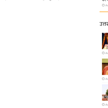
की 
A
उत्त
A
A
A