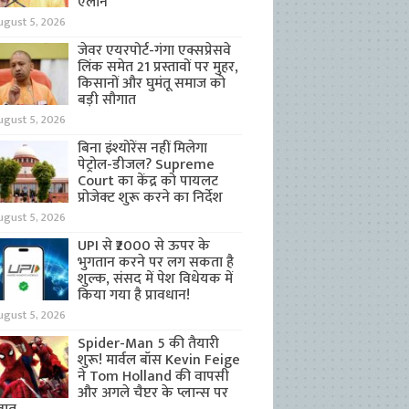
ऐलान
ugust 5, 2026
जेवर एयरपोर्ट-गंगा एक्सप्रेसवे
लिंक समेत 21 प्रस्तावों पर मुहर,
किसानों और घुमंतू समाज को
बड़ी सौगात
ugust 5, 2026
बिना इंश्योरेंस नहीं मिलेगा
पेट्रोल-डीजल? Supreme
Court का केंद्र को पायलट
प्रोजेक्ट शुरू करने का निर्देश
ugust 5, 2026
UPI से ₹2000 से ऊपर के
भुगतान करने पर लग सकता है
शुल्क, संसद में पेश विधेयक में
किया गया है प्रावधान!
ugust 5, 2026
Spider-Man 5 की तैयारी
शुरू! मार्वल बॉस Kevin Feige
ने Tom Holland की वापसी
और अगले चैप्टर के प्लान्स पर