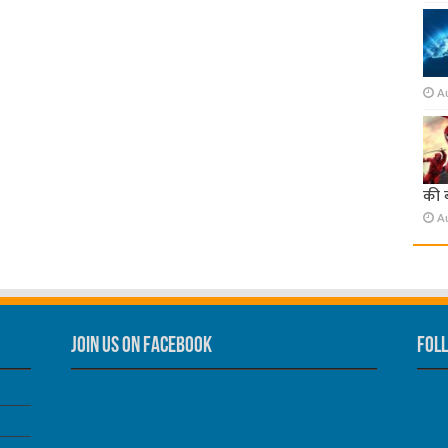
A
की 
A
Join us on Facebook
Foll