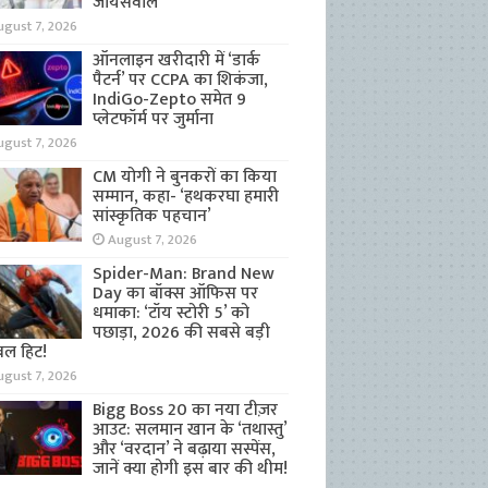
जायसवाल
ugust 7, 2026
ऑनलाइन खरीदारी में ‘डार्क
पैटर्न’ पर CCPA का शिकंजा,
IndiGo-Zepto समेत 9
प्लेटफॉर्म पर जुर्माना
ugust 7, 2026
CM योगी ने बुनकरों का किया
सम्मान, कहा- ‘हथकरघा हमारी
सांस्कृतिक पहचान’
August 7, 2026
Spider-Man: Brand New
Day का बॉक्स ऑफिस पर
धमाका: ‘टॉय स्टोरी 5’ को
पछाड़ा, 2026 की सबसे बड़ी
बल हिट!
ugust 7, 2026
Bigg Boss 20 का नया टीज़र
आउट: सलमान खान के ‘तथास्तु’
और ‘वरदान’ ने बढ़ाया सस्पेंस,
जानें क्या होगी इस बार की थीम!