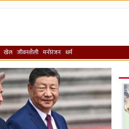
खेल
जीवनशैली
मनोरंजन
धर्म