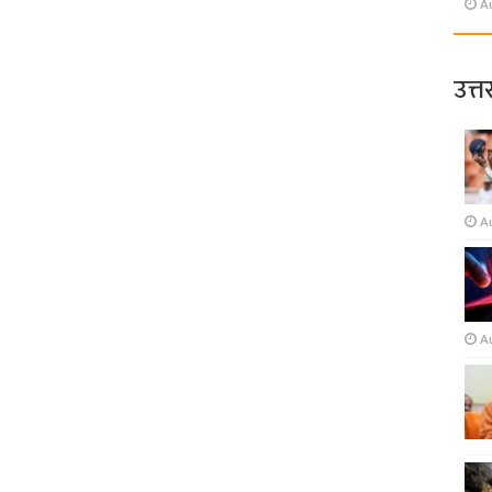
A
उत्त
A
A