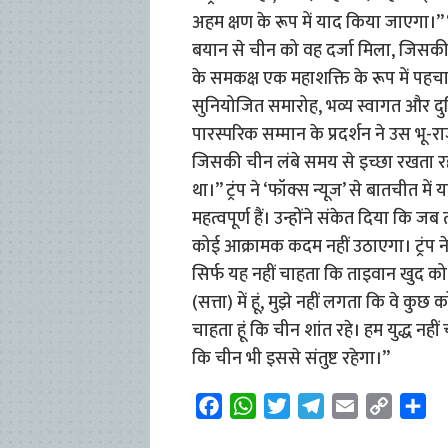
अहम क्षण के रूप में याद किया जाएगा।” ‘
बयान से चीन को वह दर्जा मिला, जिसकी रा
के समकक्ष एक महाशक्ति के रूप में पहचान
सुनियोजित समारोह, भव्य स्वागत और दुन
पारस्परिक सम्मान के प्रदर्शन ने उस भू
जिसकी चीन लंबे समय से इच्छा रखता 
था।” ट्रंप ने ‘फॉक्स न्यूज’ से बातचीत म
महत्वपूर्ण हैं। उन्होंने संकेत दिया कि 
कोई आक्रामक कदम नहीं उठाएगा। ट्रंप ने
सिर्फ यह नहीं चाहता कि ताइवान खुद को ए
(सत्ता) में हूं, मुझे नहीं लगता कि वे कुछ क
चाहता हूं कि चीन शांत रहे। हम युद्ध नही
कि चीन भी इससे संतुष्ट रहेगा।”
F
W
T
T
E
C
S
a
h
w
e
m
o
h