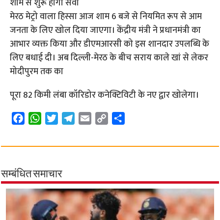
शाम से शुरू होगी सेवा
मेरठ मेट्रो वाला हिस्सा आज शाम 6 बजे से नियमित रूप से आम
जनता के लिए खोल दिया जाएगा। केंद्रीय मंत्री ने प्रधानमंत्री का
आभार व्यक्त किया और डीएमआरसी को इस शानदार उपलब्धि के
लिए बधाई दी। अब दिल्ली-मेरठ के बीच सराय काले खां से लेकर
मोदीपुरम तक का
पूरा 82 किमी लंबा कॉरिडोर कनेक्टिविटी के नए द्वार खोलेगा।
F
W
T
T
E
C
S
a
h
w
e
m
o
h
c
a
i
l
a
p
a
e
t
t
e
i
y
r
b
s
t
g
l
L
e
सम्बंधित समाचार
o
A
e
r
i
o
p
r
a
n
k
p
m
k