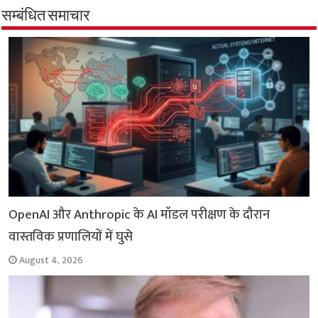
b
s
t
g
l
L
e
सम्बंधित समाचार
o
A
e
r
i
o
p
r
a
n
k
p
m
k
OpenAI और Anthropic के AI मॉडल परीक्षण के दौरान
वास्तविक प्रणालियों में घुसे
August 4, 2026