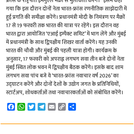
फ्रांस के राष्ट्रपति इमैनुएल मैक्रों से मुलाकात करेंगे।” इसमें कहा
गया कि इस दौरान दोनों नेता भारत-फ्रांस रणनीतिक साझेदारी में
हुई प्रगति की समीक्षा करेंगे। प्रधानमंत्री मोदी के निमंत्रण पर मैक्रों
17 से 19 फरवरी तक भारत की यात्रा पर रहेंगे। इस दौरान वह
भारत द्वारा आयोजित ‘एआई इम्पैक्ट समिट’ में भाग लेंगे और मुंबई
में प्रधानमंत्री के साथ द्विपक्षीय शिखर वार्ता करेंगे। यह उनकी
भारत की चौथी और मुंबई की पहली यात्रा होगी। कार्यक्रम के
अनुसार, 17 फरवरी को अपराह्न लगभग सवा तीन बजे दोनों नेता
मुंबई स्थित लोक भवन में द्विपक्षीय बैठक करेंगे। इसके बाद शाम
लगभग सवा पांच बजे वे ‘भारत-फ्रांस नवाचार वर्ष 2026’ का
उद्घाटन करेंगे और दोनों देशों के उद्योग जगत के प्रतिनिधियों,
स्टार्टअप, शोधकर्ताओं तथा नवाचारकर्ताओं को संबोधित करेंगे।
F
W
T
T
E
C
S
a
h
w
e
m
o
h
c
a
i
l
a
p
a
e
t
t
e
i
y
r