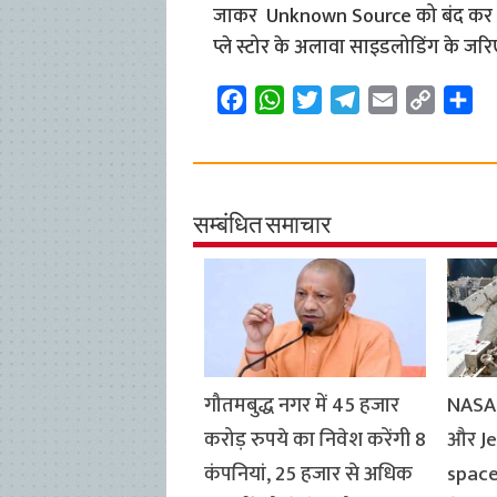
जाकर Unknown Source को बंद कर दें। 
प्ले स्टोर के अलावा साइडलोडिंग के जरि
F
W
T
T
E
C
S
a
h
w
e
m
o
h
c
a
i
l
a
p
a
e
t
t
e
i
y
r
b
s
t
g
l
L
e
सम्बंधित समाचार
o
A
e
r
i
o
p
r
a
n
k
p
m
k
गौतमबुद्ध नगर में 45 हजार
NASA 
करोड़ रुपये का निवेश करेंगी 8
और Jes
कंपनियां, 25 हजार से अधिक
space