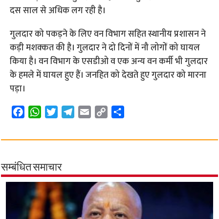
दस साल से अधिक लग रही है।
गुलदार को पकड़ने के लिए वन विभाग सहित स्थानीय प्रशासन ने
कड़ी मशक्कत की है। गुलदार ने दो दिनों में नौ लोगों को घायल
किया है। वन विभाग के एसडीओ व एक अन्य वन कर्मी भी गुलदार
के हमले में घायल हुए हैं। जनहित को देखते हुए गुलदार को मारना
पड़ा।
F
W
T
T
E
C
S
a
h
w
e
m
o
h
c
a
i
l
a
p
a
e
t
t
e
i
y
r
b
s
t
g
l
L
e
सम्बंधित समाचार
o
A
e
r
i
o
p
r
a
n
k
p
m
k