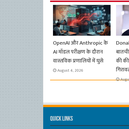
o
A
e
r
i
o
p
r
a
n
k
p
m
k
OpenAI और Anthropic के
Donal
AI मॉडल परीक्षण के दौरान
बातचीत
वास्तविक प्रणालियों में घुसे
की कीम
गिराव
August 4, 2026
Augu
Quick Links