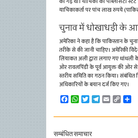
की गई थी। याचिका को पब्लिसिटी स्टंट ब
याचिकाकर्ता पर पांच लाख रुपये (पाकिस्त
चुनाव में धोखाधड़ी के आ
अमेरिका ने कहा है कि पाकिस्तान के चुनावो
तरीके से की जानी चाहिए। अमेरिकी विदेश व
लियाकत अली द्वारा लगाए गए धांधली के आ
ओर रावलपिंडी के पूर्व आयुक्त की ओर स
स्तरीय समिति का गठन किया। संबंधित निर्व
अधिकारियों के बयान दर्ज किए गए।
F
W
T
T
E
C
S
a
h
w
e
m
o
h
c
a
i
l
a
p
a
e
t
t
e
i
y
r
b
s
t
g
l
L
e
सम्बंधित समाचार