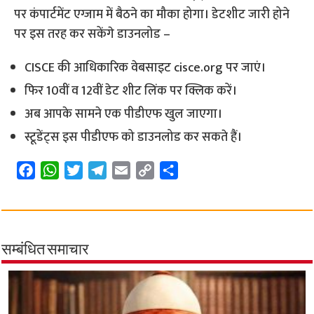
पर कंपार्टमेंट एग्जाम में बैठने का मौका होगा। डेटशीट जारी होने
पर इस तरह कर सकेंगे डाउनलोड –
CISCE की आधिकारिक वेबसाइट cisce.org पर जाएं।
फिर 10वीं व 12वीं डेट शीट लिंक पर क्लिक करें।
अब आपके सामने एक पीडीएफ खुल जाएगा।
स्टूडेंट्स इस पीडीएफ को डाउनलोड कर सकते हैं।
F
W
T
T
E
C
S
a
h
w
e
m
o
h
c
a
i
l
a
p
a
e
t
t
e
i
y
r
b
s
t
g
l
L
e
सम्बंधित समाचार
o
A
e
r
i
o
p
r
a
n
k
p
m
k