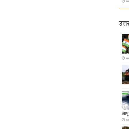
A
उत्त
A
आपूर
A