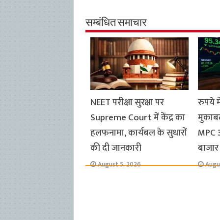
e
t
t
e
i
y
r
b
s
t
g
l
L
e
सम्बंधित समाचार
o
A
e
r
i
o
p
r
a
n
k
p
m
k
NEET परीक्षा सुरक्षा पर
रुपये 
Supreme Court में केंद्र का
मुकाबल
हलफनामा, कार्यबल के सुधारों
MPC औ
की दी जानकारी
बाजार
August 5, 2026
Augu