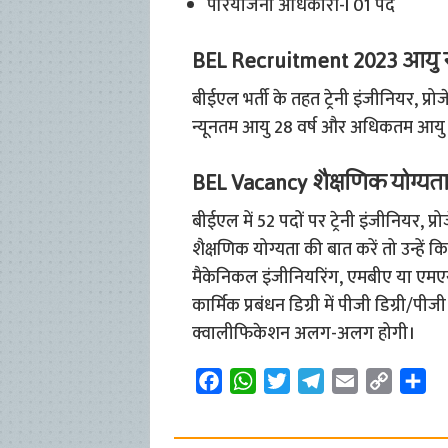
परियोजना अधिकारी-I 01 पद
BEL Recruitment 2023 आयु 
बीईएल भर्ती के तहत ट्रेनी इंजीनियर, प्
न्यूनतम आयु 28 वर्ष और अधिकतम आयु 3
BEL Vacancy शैक्षणिक योग्यत
बीईएल में 52 पदों पर ट्रेनी इंजीनियर, 
शैक्षणिक योग्यता की बात करें तो उन्हें कि
मैकेनिकल इंजीनियरिंग, एमबीए या एमएसड
कार्मिक प्रबंधन डिग्री में पीजी डिग्री/प
क्वालीफिकेशन अलग-अलग होगी।
F
W
T
T
E
C
S
a
h
w
e
m
o
h
c
a
i
l
a
p
a