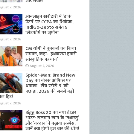
जायसवाल
ugust 7, 2026
ऑनलाइन खरीदारी में ‘डार्क
पैटर्न’ पर CCPA का शिकंजा,
IndiGo-Zepto समेत 9
प्लेटफॉर्म पर जुर्माना
ugust 7, 2026
CM योगी ने बुनकरों का किया
सम्मान, कहा- ‘हथकरघा हमारी
सांस्कृतिक पहचान’
August 7, 2026
Spider-Man: Brand New
Day का बॉक्स ऑफिस पर
धमाका: ‘टॉय स्टोरी 5’ को
पछाड़ा, 2026 की सबसे बड़ी
बल हिट!
ugust 7, 2026
Bigg Boss 20 का नया टीज़र
आउट: सलमान खान के ‘तथास्तु’
और ‘वरदान’ ने बढ़ाया सस्पेंस,
जानें क्या होगी इस बार की थीम!