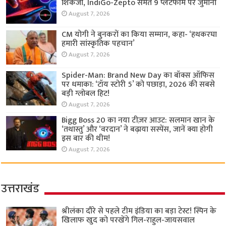
शिकंजा, IndiGo-Zepto समेत 9 प्लेटफॉर्म पर जुर्माना
August 7, 2026
CM योगी ने बुनकरों का किया सम्मान, कहा- ‘हथकरघा
हमारी सांस्कृतिक पहचान’
August 7, 2026
Spider-Man: Brand New Day का बॉक्स ऑफिस
पर धमाका: ‘टॉय स्टोरी 5’ को पछाड़ा, 2026 की सबसे
बड़ी ग्लोबल हिट!
August 7, 2026
Bigg Boss 20 का नया टीज़र आउट: सलमान खान के
‘तथास्तु’ और ‘वरदान’ ने बढ़ाया सस्पेंस, जानें क्या होगी
इस बार की थीम!
August 7, 2026
उत्तराखंड
श्रीलंका दौरे से पहले टीम इंडिया का बड़ा टेस्ट! स्पिन के
खिलाफ खुद को परखेंगे गिल-राहुल-जायसवाल