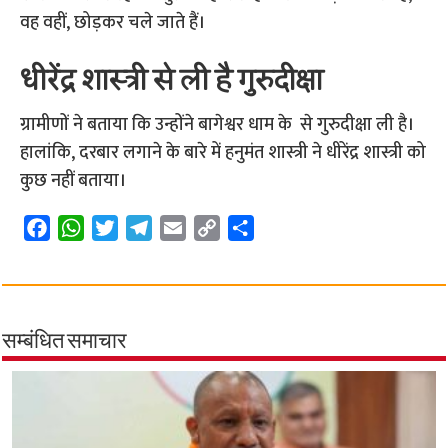
वह वहीं, छोड़कर चले जाते हैं।
धीरेंद्र शास्त्री से ली है गुरुदीक्षा
ग्रामीणों ने बताया कि उन्होंने बागेश्वर धाम के से गुरुदीक्षा ली है।
हालांकि, दरबार लगाने के बारे में हनुमंत शास्त्री ने धीरेंद्र शास्त्री को
कुछ नहीं बताया।
F
W
T
T
E
C
S
a
h
w
e
m
o
h
c
a
i
l
a
p
a
e
t
t
e
i
y
r
b
s
t
g
l
L
e
सम्बंधित समाचार
o
A
e
r
i
o
p
r
a
n
k
p
m
k