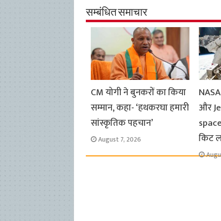
b
s
t
g
l
L
e
सम्बंधित समाचार
o
A
e
r
i
o
p
r
a
n
k
p
m
k
CM योगी ने बुनकरों का किया
NASA 
सम्मान, कहा- ‘हथकरघा हमारी
और Jes
सांस्कृतिक पहचान’
space
किट 
August 7, 2026
Augu