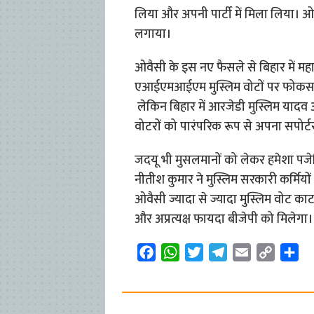
लिया और अपनी पार्टी में मिला लिया। 
लगाया।
ओवैसी के इस नए फैसले से बिहार में म
एआईएमआईएम मुस्लिम वोटों पर फोकस करत
लेकिन बिहार में आरजेडी मुस्लिम यादव और 
वोटरों को पारंपरिक रूप से अपना सपोर्टर
जदयू भी मुसलमानों को लेकर हमेशा पजे
नीतीश कुमार ने मुस्लिम सरकारी कर्मि
ओवैसी ज्यादा से ज्यादा मुस्लिम वोट क
और अप्रत्यक्ष फायदा बीजेपी को मिलेगा।
F
W
T
T
E
C
S
a
h
w
e
m
o
h
c
a
i
l
a
p
a
e
t
t
e
i
y
r