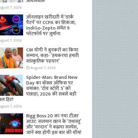
जायसवाल
ugust 7, 2026
ऑनलाइन खरीदारी में ‘डार्क
पैटर्न’ पर CCPA का शिकंजा,
IndiGo-Zepto समेत 9
प्लेटफॉर्म पर जुर्माना
ugust 7, 2026
CM योगी ने बुनकरों का किया
सम्मान, कहा- ‘हथकरघा हमारी
सांस्कृतिक पहचान’
August 7, 2026
Spider-Man: Brand New
Day का बॉक्स ऑफिस पर
धमाका: ‘टॉय स्टोरी 5’ को
पछाड़ा, 2026 की सबसे बड़ी
बल हिट!
ugust 7, 2026
Bigg Boss 20 का नया टीज़र
आउट: सलमान खान के ‘तथास्तु’
और ‘वरदान’ ने बढ़ाया सस्पेंस,
जानें क्या होगी इस बार की थीम!