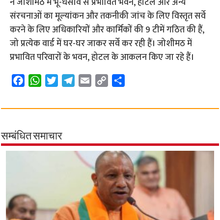
ने जोशीमठ में भू-धंसाव से प्रभावित भवन, होटल और अन्य
संरचनाओं का मूल्यांकन और तकनीकी जांच के लिए विस्तृत सर्वे
करने के लिए अधिकारियों और कार्मिकों की 9 टीमें गठित की हैं,
जो प्रत्येक वार्ड में घर-घर जाकर सर्वे कर रही हैं। जोशीमठ में
प्रभावित परिवारों के भवन, होटल के आकलन किए जा रहे हैं।
F
W
T
T
E
C
S
a
h
w
e
m
o
h
c
a
i
l
a
p
a
e
t
t
e
i
y
r
b
s
t
g
l
L
e
सम्बंधित समाचार
o
A
e
r
i
o
p
r
a
n
k
p
m
k