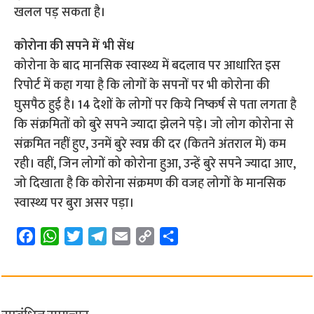
खलल पड़ सकता है।
कोरोना की सपने में भी सेंध
कोरोना के बाद मानसिक स्वास्थ्य में बदलाव पर आधारित इस
रिपोर्ट में कहा गया है कि लोगों के सपनों पर भी कोरोना की
घुसपैठ हुई है। 14 देशों के लोगों पर किये निष्कर्ष से पता लगता है
कि संक्रमितों को बुरे सपने ज्यादा झेलने पड़े। जो लोग कोरोना से
संक्रमित नहीं हुए, उनमें बुरे स्वप्न की दर (कितने अंतराल में) कम
रही। वहीं, जिन लोगों को कोरोना हुआ, उन्हें बुरे सपने ज्यादा आए,
जो दिखाता है कि कोरोना संक्रमण की वजह लोगों के मानसिक
स्वास्थ्य पर बुरा असर पड़ा।
F
W
T
T
E
C
S
a
h
w
e
m
o
h
c
a
i
l
a
p
a
e
t
t
e
i
y
r
b
s
t
g
l
L
e