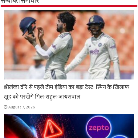
सम्बंधित समाचार
o
A
e
r
i
o
p
r
a
n
k
p
m
k
श्रीलंका दौरे से पहले टीम इंडिया का बड़ा टेस्ट! स्पिन के खिलाफ
खुद को परखेंगे गिल-राहुल-जायसवाल
August 7, 2026