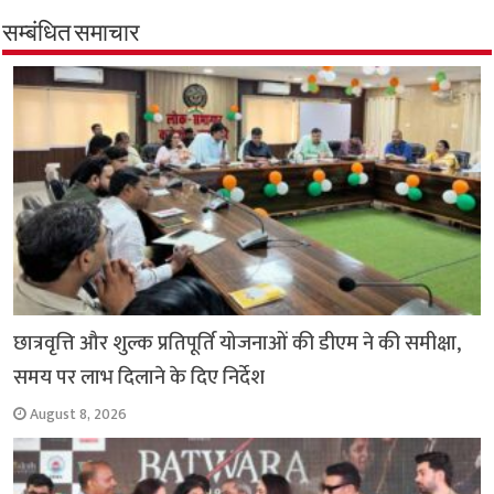
b
s
t
g
l
L
e
सम्बंधित समाचार
o
A
e
r
i
o
p
r
a
n
k
p
m
k
छात्रवृत्ति और शुल्क प्रतिपूर्ति योजनाओं की डीएम ने की समीक्षा,
समय पर लाभ दिलाने के दिए निर्देश
August 8, 2026