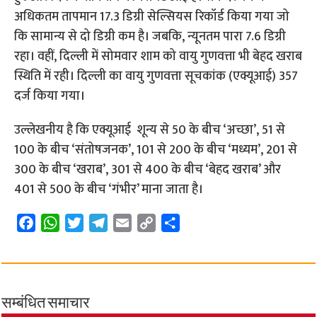
अधिकतम तापमान 17.3 डिग्री सेल्सियस रिकॉर्ड किया गया जो
कि सामान्य से दो डिग्री कम है। जबकि, न्यूनतम पारा 7.6 डिग्री
रहा। वहीं, दिल्ली में सोमवार शाम को वायु गुणवत्ता भी बेहद खराब
स्थिति में रही। दिल्ली का वायु गुणवत्ता सूचकांक (एक्यूआई) 357
दर्ज किया गया।
उल्लेखनीय है कि एक्यूआई शून्य से 50 के बीच ‘अच्छा’, 51 से
100 के बीच ‘संतोषजनक’, 101 से 200 के बीच ‘मध्यम’, 201 से
300 के बीच ‘खराब’, 301 से 400 के बीच ‘बेहद खराब’ और
401 से 500 के बीच ‘गंभीर’ माना जाता है।
F
W
T
T
E
C
S
a
h
w
e
m
o
h
c
a
i
l
a
p
a
e
t
t
e
i
y
r
b
s
t
g
l
L
e
सम्बंधित समाचार
o
A
e
r
i