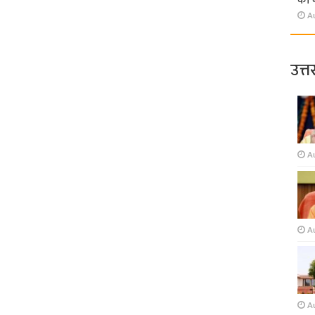
की 
A
उत्त
A
A
A