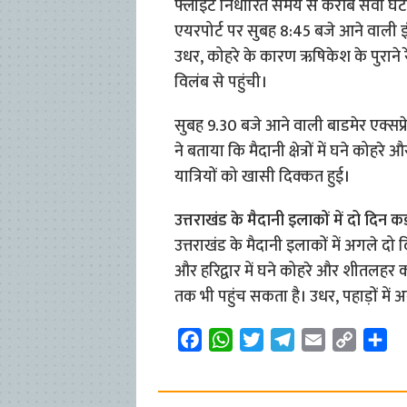
फ्लाइट निर्धारित समय से करीब सवा घंटा 
एयरपोर्ट पर सुबह 8:45 बजे आने वाली 
उधर, कोहरे के कारण ऋषिकेश के पुराने र
विलंब से पहुंची।
सुबह 9.30 बजे आने वाली बाडमेर एक्सप्रे
ने बताया कि मैदानी क्षेत्रों में घने कोहर
यात्रियों को खासी दिक्कत हुई।
उत्तराखंड के मैदानी इलाकों में दो दिन क
उत्तराखंड के मैदानी इलाकों में अगले द
और हरिद्वार में घने कोहरे और शीतलहर क
तक भी पहुंच सकता है। उधर, पहाड़ों म
F
W
T
T
E
C
S
a
h
w
e
m
o
h
c
a
i
l
a
p
a