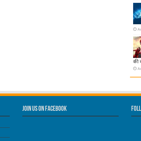
A
की 
A
Join us on Facebook
Foll