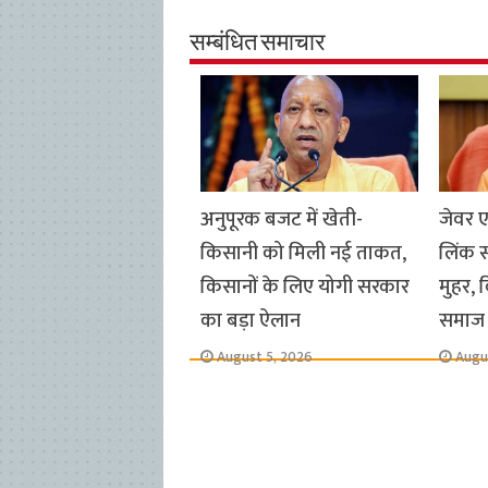
e
t
t
e
i
y
r
b
s
t
g
l
L
e
सम्बंधित समाचार
o
A
e
r
i
o
p
r
a
n
k
p
m
k
अनुपूरक बजट में खेती-
जेवर ए
किसानी को मिली नई ताकत,
लिंक स
किसानों के लिए योगी सरकार
मुहर, 
का बड़ा ऐलान
समाज 
August 5, 2026
Augu