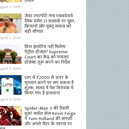
ऐलान
ugust 5, 2026
जेवर एयरपोर्ट-गंगा एक्सप्रेसवे
लिंक समेत 21 प्रस्तावों पर मुहर,
किसानों और घुमंतू समाज को
बड़ी सौगात
ugust 5, 2026
बिना इंश्योरेंस नहीं मिलेगा
पेट्रोल-डीजल? Supreme
Court का केंद्र को पायलट
प्रोजेक्ट शुरू करने का निर्देश
ugust 5, 2026
UPI से ₹2000 से ऊपर के
भुगतान करने पर लग सकता है
शुल्क, संसद में पेश विधेयक में
किया गया है प्रावधान!
ugust 5, 2026
Spider-Man 5 की तैयारी
शुरू! मार्वल बॉस Kevin Feige
ने Tom Holland की वापसी
और अगले चैप्टर के प्लान्स पर