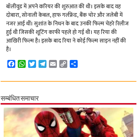
बॉलीवुड में अपने करियर की शुरुआत की थी। इसके बाद वह
दोबारा, सोनाली केबल, हाफ गर्लफ्रेंड, बैंक चोर और जलेबी में
नजर आई थीं। सुशांत के निधन के बाद उनकी फिल्म चेहरे रिलीज
हुई थी जिसकी शूटिंग काफी पहले हो गई थी। यह रिया की
आखिरी फिल्म है। इसके बाद रिया ने कोई फिल्म साइन नहीं की
है।
F
W
T
T
E
C
S
a
h
w
e
m
o
h
c
a
i
l
a
p
a
e
t
t
e
i
y
r
b
s
t
g
l
L
e
सम्बंधित समाचार
o
A
e
r
i
o
p
r
a
n
k
p
m
k